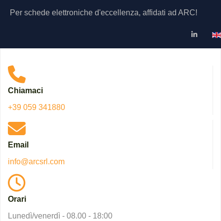
Per schede elettroniche d'eccellenza, affidati ad ARC!
Se
Chiamaci
+39 059 341880
Email
info@arcsrl.com
Orari
Lunedì/venerdì - 08.00 - 18:00